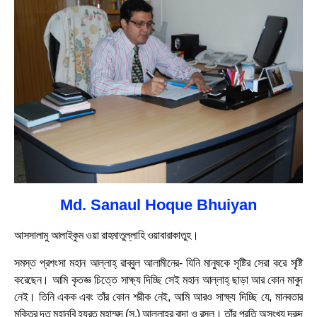
Md. Sanaul Hoque Bhuiyan
আসসালামু আলাইকুম ওয়া রাহমাতুল্লাহি ওয়াবারাকাতুহ।
সমস্ত প্রশংসা মহান আল্লাহ্ রাব্বুল আলামীনের- যিনি মানুষকে সৃষ্টির সেরা করে সৃষ্টি
করেছেন। আমি কৃতজ্ঞ চিত্তে সাক্ষ্য দিচ্ছি সেই মহান আল্লাহ্ ছাড়া আর কোন মাবুদ
নেই। তিনি একক এবং তাঁর কোন শরীক নেই, আমি আরও সাক্ষ্য দিচ্ছি যে, মানবতার
মুক্তির দূত মহানবি হযরত মুহাম্মদ (স.) আল্লাহর বান্দা ও রসূল। তাঁর প্রতি অসংখ্য দরুদ