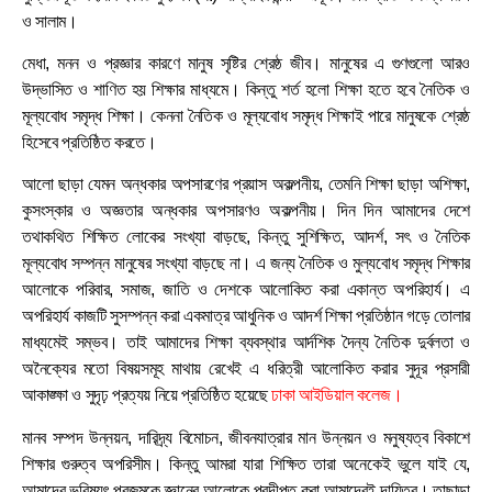
ও সালাম।
মেধা, মনন ও প্রজ্ঞার কারণে মানুষ সৃষ্টির শ্রেষ্ঠ জীব। মানুষের এ গুণগুলো আরও
উদ্ভাসিত ও শাণিত হয় শিক্ষার মাধ্যমে। কিন্তু শর্ত হলো শিক্ষা হতে হবে নৈতিক ও
মূল্যবোধ সমৃদ্ধ শিক্ষা। কেননা নৈতিক ও মূল্যবোধ সমৃদ্ধ শিক্ষাই পারে মানুষকে শ্রেষ্ঠ
হিসেবে প্রতিষ্ঠিত করতে।
আলো ছাড়া যেমন অন্ধকার অপসারণের প্রয়াস অকল্পনীয়, তেমনি শিক্ষা ছাড়া অশিক্ষা,
কুসংস্কার ও অজ্ঞতার অন্ধকার অপসারণও অকল্পনীয়। দিন দিন আমাদের দেশে
তথাকথিত শিক্ষিত লোকের সংখ্যা বাড়ছে, কিন্তু সুশিক্ষিত, আদর্শ, সৎ ও নৈতিক
মূল্যবোধ সম্পন্ন মানুষের সংখ্যা বাড়ছে না। এ জন্য নৈতিক ও মুল্যবোধ সমৃদ্ধ শিক্ষার
আলোকে পরিবার, সমাজ, জাতি ও দেশকে আলোকিত করা একান্ত অপরিহার্য। এ
অপরিহার্য কাজটি সুসম্পন্ন করা একমাত্র আধুনিক ও আদর্শ শিক্ষা প্রতিষ্ঠান গড়ে তোলার
মাধ্যমেই সম্ভব। তাই আমাদের শিক্ষা ব্যবস্থার আর্দশিক দৈন্য নৈতিক দুর্বলতা ও
অনৈক্যের মতো বিষয়
সমূহ মাথায় রেখেই এ ধরিত্রী আলোকিত করার সুদূর প্রসারী
আকাঙ্ক্ষা ও সুদৃঢ় প্রত্যয় নিয়ে প্রতিষ্ঠিত হয়েছে
ঢাকা আইডিয়াল কলেজ।
মানব সম্পদ উন্নয়ন, দারিদ্র্য বিমোচন, জীবনযাত্রার মান উন্নয়ন ও মনুষ্যত্ব বিকাশে
শিক্ষার গুরুত্ব অপরিসীম। কিন্তু আমরা যারা শিক্ষিত তারা অনেকেই ভুলে যাই যে,
আমাদের ভবিষ্যৎ প্রজন্মকে জ্ঞানের আলোকে প্রদীপ্ত করা আমাদেরই দায়িত্ব। তাছাড়া