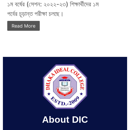
১ম বর্ষের (সেশন: ২০২২-২৩) শিক্ষার্থীদের ১ম
পর্বের চূড়ান্ত পরীক্ষা চলছে।
Read More
About DIC