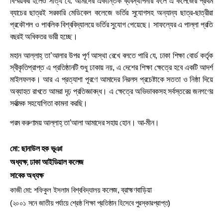
বিস্ময়কর হলেও সত্যি যে. আমাদের ঐকান্তিক ব্যবস্থাপনার ফলে এ কলেজের প্রথম
ব্যাচের ছাত্রই সরকারি মেডিকেল কলেজে ভর্তির সুযোগসহ অন্যান্য ছাত্র-ছাত্রীরা
প্রকৌশল ও পাবলিক বিশ্ববিদ্যালয়ে ভর্তির সুযোগ পেয়েছে। সাফল্যের এ পাল্লা প্রতি
বছরই অধিকতর ভারী হচ্ছে।
মহান আল্লাহ্ তা’আলার উপর পূর্ণ আস্থা রেখে বলতে পারি যে, ঢাকা শিক্ষা বোর্ড কর্তৃক
স্বীকৃতিপ্রাপ্ত এ প্রতিষ্ঠানটি শুধু ঢাকায় নয়, এ দেশের শিক্ষা ক্ষেত্রে হবে একটি আদর্শ
মাইলফলক। আর এ প্রত্যাশা পূরণে আমাদের নিরলস প্রচেষ্টাকে সততা ও নিষ্ঠা দিয়ে
অব্যাহত রাখতে আমরা দৃঢ় প্রতিজ্ঞাবদ্ধ। এ ক্ষেত্রে অভিভাবকসহ সর্বস্তরের জনগণের
সর্বাত্মক সহযোগিতা কামনা করছি।
পরম করুণাময় আল্লাহ্ তা’আলা আমাদের সহায় হোন। আ-মীন।
মো: ছানাউল হক ভূঞা
অধ্যক্ষ
ঢাকা আইডিয়াল কলেজ
,
সাবেক অধ্যক্ষ
কাজী মো: শফিকুল ইসলাম বিশ্ববিদ্যালয়
কলেজ, ব্রাহ্মণবাড়িয়া
(২০০১ সনে জাতীয় পর্যায়ে শ্রেষ্ঠ শিক্ষা প্রতিষ্ঠান হিসেবে পুরস্কারপ্রাপ্ত)