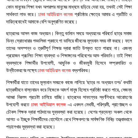
কোন মানুষের শিক্ষা যখন অপরাপর মানুষের মাধ্যমে ছড়িয়ে দেয়া হয়, তখনই সেই শিক্ষা
সার্থকতা লাভ করে।
ঢাকা আইডিয়াল কলেজ
প্রতিষ্ঠার ক্ষেত্রে আমার এ প্রতীতি ও
দায়িত্ববোধেই আমাকে বেশি অনুপ্রাণিত করেছে।
ছাত্রদের আসল কাজ অধ্যয়ন। কিন্তু বর্তমান সময়ে অধ্যয়নের পরিবর্তে ছাত্র সমাজ
ভিন্ন স্রোতধারার গড্ডলিকা প্রবাহে গা ভাসিয়ে জীবনের মূল্যবান সময় নষ্ট করছে। ফলে
তাদের অসম্পন্ন ও ত্রুটিপূর্ণ শিক্ষার দ্বারা জাতি উপকৃত হতে পারছে না। এজন্য
প্রয়োজন প্রচলিত শিক্ষা ব্যবস্থা ও শিক্ষাঙ্গনের পরিবেশের আশু পরিবর্তন। তাই শিক্ষা
ব্যবস্থাকে শিক্ষার্থীর উপযোগী, আধুনিক ও জীবনমুখী হিসেবে সম্প্রসারিত ও
উন্নীতকরণের লক্ষ্যে
ঢাকা আইডিয়াল কলেজ
বদ্ধপরিকর।
শিক্ষার্থীরা যাতে তাদের মূল্যবান সময়কে কাজে লাগিয়ে ‘ছাত্র নং অধ্যয়ন তপঃ’ কথাটা
ছাত্রজীবনে বাস্তবায়ন করে নিজেকে আদর্শ মানুষ হিসেবে প্রতিষ্ঠা করতে পারে, সেজন্য
আমরা নিরলস প্রচেষ্টা চালিয়ে যাচ্ছি। ছাত্রদের সাফল্যের স্বর্ণশিখরে আরোহণের
উপযোগী করতে
ঢাকা আইডিয়াল কলেজ
-এ একদল মেধাবী, পরিশ্রমী, প্রাণোচ্ছল ও
চৌকস শিক্ষক দ্বারা পাঠদানের সুব্যবস্থা করা হয়েছে। দেশের প্রত্যন্ত অঞ্চল থেকে
আগত ও ইচ্ছুক শিক্ষার্থীদের হোস্টেলে রেখে শিক্ষকগণের সার্বক্ষণিক নিবিড় তত্ত্বাবধানে
পড়ালেখার সুব্যবস্থা করা হয়েছে।