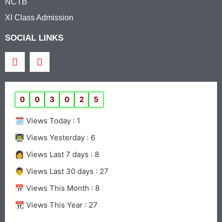
NCTB
XI Class Admission
SOCIAL LINKS
0
0
3
0
2
5
🗓️ Views Today :
1
👨‍🏫 Views Yesterday :
6
👩 Views Last 7 days :
8
👨 Views Last 30 days :
27
📅 Views This Month :
8
📆 Views This Year :
27